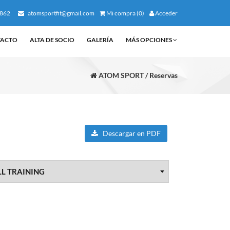
862
atomsportfit@gmail.com
Mi compra (0)
Acceder
TACTO
ALTA DE SOCIO
GALERÍA
MÁS OPCIONES
ATOM SPORT / Reservas
Descargar en PDF