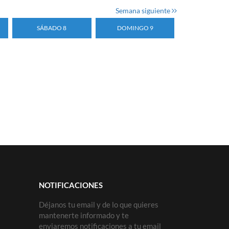
Semana siguiente
SÁBADO 8
DOMINGO 9
NOTIFICACIONES
Déjanos tu email y de lo que quieres
mantenerte informado y te
enviaremos notificaciones a tu email