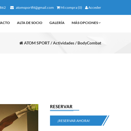
862
atomsportfit@gmail.com
Mi compra (0)
Acceder
TACTO
ALTA DE SOCIO
GALERÍA
MÁS OPCIONES
ATOM SPORT / Actividades / BodyCombat
RESERVAR
¡RESERVAR AHORA!