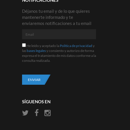
NOTIFICACIONES
Déjanos tu email y de lo que quieres
mantenerte informado y te
enviaremos notificaciones a tu email
Email
He
He leído y aceptado la
Política de privacidad
y
leído
las
bases legales
y consiento y autorizo de forma
y
expresa el tratamiento de mis datos conforme a la
aceptado
consulta realizada.
la
Política
de
privacidad
ENVIAR
y
las
bases
legales
SÍGUENOS EN
y
consiento
y
autorizo
de
forma